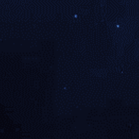
2022 年度金牌平台
以综合服务表现获东南亚行业组织高度认可。