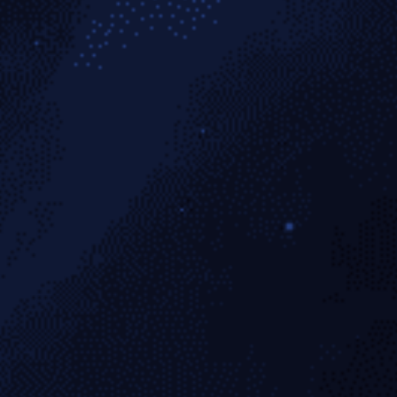
覆盖各大热门体育联赛，推
mksports的每一秒精彩。
互动社区交流
集结全球体育迷，发起
隐私安全保障
采用行业加密标准，全
权威荣誉认证
网 坚持以安全规范为基石，获得多项国际标准认证，保障平台