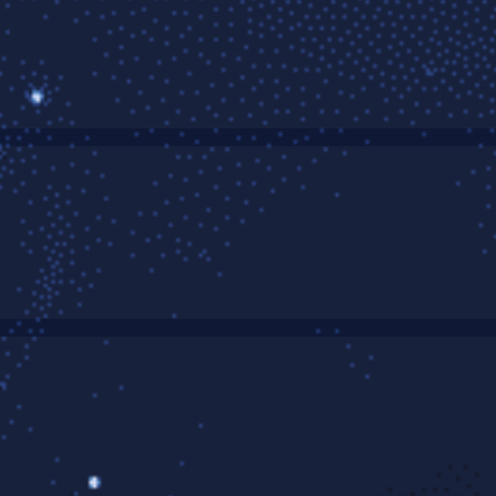
机制，更是平台运营的基本责
，有效防范多类潜在风险。
我们不仅构建
设备安全同步，增强访问防护
k体育娱乐官网 · 应用版本更新