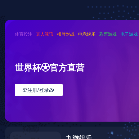
立即下载 mk体育娱乐官网
集实时比分、深度分析、社群互动于一体，mk体育(中
用户专属的全场景赛事体验入口。
App Store 下载
Google Play 获取