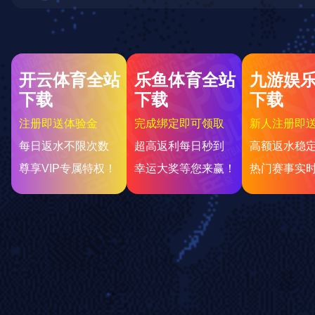
2023年12月20日 · App v5.4.0
世界杯期间数据展示全面提速
升级数据缓存方案，应对多场赛事同时加载时
对球员动态与进球动画进行了流畅度优化，适
新增“精彩回看”模块，重点赛事集锦支持一键
2023年11月2日 · App v5.3.6
电竞赛事专属页上线，强化交互体验
增设“战队动态”区块，涵盖近期赛程与战力变
适配旧机型夜间模式，解决字体样式兼容问题
整体响应速度提升，页面切换更为顺滑。
2023年9月15日 · App v5.3.2