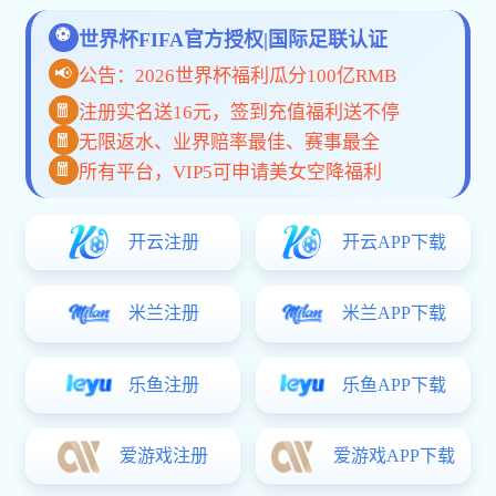
比赛数据从这里开始
覆盖实时赛事、专业数据、高清视频，
mk体育娱
乐官网APP
与网页版为您提供便捷的体育服务。
APP下载
网页版入口
首页
/
体育报道
/ 正文
2026-06-27 02:29
55 次阅读
塞尔：里克尔梅为皇马引进两大新星及新