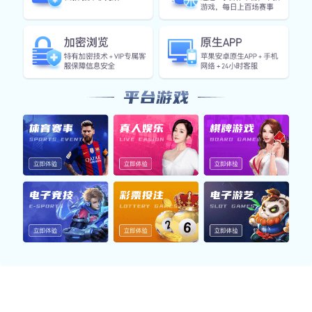
的小将愿意加盟这家历史悠久的俱乐部。
2、两大新星潜力解析
根据塞尔报道，这次里克尔梅为皇马推荐的新星分别
来自南美和欧洲，他们在各自联赛中的表现都令人瞩
目。首先，这两名球员都具备极高的技术水平和比赛
意识，为球队带来了新的活力。此外，他们还拥有良
好的身体素质，可以适应高强度比赛带来的挑战。
其中一名新星被认为是下一个“超级巨星”，他的控球
能力和传球精准度让人印象深刻。在过去几个赛季
中，他已经在自己的俱乐部中脱颖而出，成为球队不
可或缺的一部分。不少专家预测，如果顺利加盟皇
马，他将在未来数年内成为世界足坛的一颗耀眼明
珠。