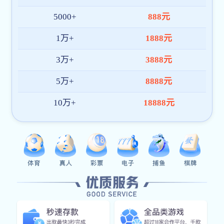
胡安·里克尔梅是一位享誉世界的阿根廷足球运动员，
他在场上的智慧和创造力使他成为了一代传奇。在退
役后，他转型为足球管理者，对年轻球员的发展有着
深刻的见解。此次他参与到皇马的新星引进中，显示
出他对足球未来趋势的敏锐洞察力。
作为曾经效力于多家顶级俱乐部的球员，里克尔梅积
累了丰富的人脉资源。他与许多青训营和年轻球员之
间建立了紧密联系，这无疑为皇马挖掘新星提供了便
利。他不仅关心球员们在场上的表现，更重视他们的
心理素质与职业生涯规划。
此外，里克尔梅在阿根廷国内外都备受尊重，他所提
出的引援建议将受到相应重视。这种影响力能够帮助
皇马更快地适应年轻化战略，同时也能吸引更多优秀