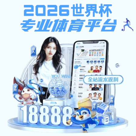
注册入口
mk体育娱乐官网
——