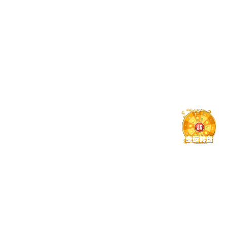
另一个新星则以速度见长，他在边路突破能力上非常
出色，其快速反击能力可以帮助球队打破对方防线。
这样的特质对于任何顶级球队而言都是极其宝贵的资
产，一旦适应皇家马德里的战术体系，将会发挥巨大
的作用。
3、新教练人选猜测
除了引进新星外，塞尔还提到了一位新教练候选人的
名字。这位教练以其独特的执教风格著称，并且有着
培养年轻才俊方面的不俗成绩单。如果他最终执掌皇
马，将可能改变球队目前的发展轨迹。
该教练过去执教过多支顶级球队，在战术安排上灵活
多变，善于因材施教。他喜欢给予年轻球员充分信
任，让他们获得锻炼机会，这与皇马当前希望实现队