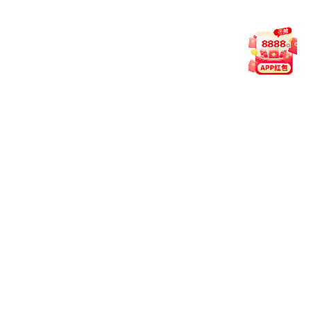
其次，通过延迟发布消息，还可以给相关各方时间进
行进一步协商，以确保每个细节都得到完善。这种做
法不仅保护了俱乐部利益，同时也是对即将加入成员
的一种尊重，让他们能够以最佳状态迎接未来挑战。
最后，这也体现出皇家马德里的职业操守。在足球
界，一个成功转会往往需要经过复杂流程，而耐心等
待有时比立即宣布更为聪明。此举将吸引更多目光聚
焦于即将到来的重大变革，为俱乐部营造良好的舆论
氛围。
总结：
综上所述，此次塞尔报导关于里克尔梅为皇马引进两
大新星及新教练要求延期发布的重要消息，无疑揭示