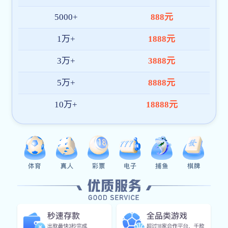
近年来，足球运动的发展迅速，球员的身价也随之水
涨船高。然而，尽管许多球员身价过亿，却仍然无法
获得出战世界杯的机会。这其中有多种因素，如球队
战术安排、教练选择以及个人状态等。首先，教练对
于球队阵容的选择往往受到战术需求的限制，有些高
价球员可能并不符合团队整体战术理念，因此被排除
在大名单之外。
其次， injuries and form play a crucial role in a
player's selection for the national team. If a
player is struggling with injuries or has not been
performing well in domestic leagues, their
chances of being selected diminish significantly.
This trend can be observed among many high-